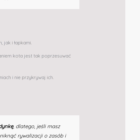
jak i łapkami.
aniem kota jest tak poprzesuwać
ach i nie przykrywaj ich.
edynkę
, dlatego, jeśli masz
iknąć rywalizacji o zasób i