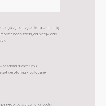
kociego życia – życie kota skupia się
samodzielnego zdobycia pożywienia.
wały
rawnościami ruchowymi)
rzut serotoniny – potocznie
la pełnego odtwarzania łańcucha