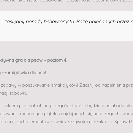
 zasięgnij porady behawiorysty. Bazę polecanych przez 
aktywna gra dla psów – poziom 4.
– łamigłówka dla psa!
 zabawy w poszukiwanie smakołyków! Zacznij od napełnienia p
acji zabawki.
zczkiem pies natrafi na przegródki, które będzie musiał odbloko
zesuwaniu ruchomych płytek znajdujących się na brzegach zabaw
do okrągłych elementów również skrywających łakocie. Sprawdź