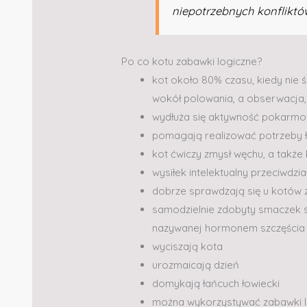
niepotrzebnych konfliktó
Po co kotu zabawki logiczne?
kot około 80% czasu, kiedy nie śp
wokół polowania, a obserwacja, 
wydłuża się aktywność pokarmow
pomagają realizować potrzeby 
kot ćwiczy zmysł węchu, a takż
wysiłek intelektualny przeciwdzi
dobrze sprawdzają się u kotów 
samodzielnie zdobyty smaczek s
nazywanej hormonem szczęścia
wyciszają kota
urozmaicają dzień
domykają łańcuch łowiecki
można wykorzystywać zabawki lo