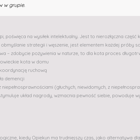
w w grupie.
i, poświęca na wysiłek intelektualny. Jest to nierozłączna część 
obmyślanie strategii i węszenie, jest elementem każdej próby 
a – zdobycie pożywienia w naturze, to dla kota proces długotr
łowieckie kota w domu
e koordynację ruchową
ała demencji
z niepełnosprawnościami (głuchych, niewidomych, z niepełnosp
tymuluje układ nagrody, wzmacnia pewność siebie, powoduje wy
giczne, kiedy Opiekun ma trudniejszy czas, jako alternatywa d