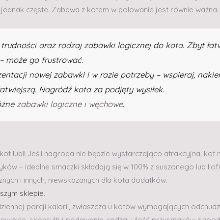
o jednak częste. Zabawa z kotem w polowanie jest równie ważna.
udności oraz rodzaj zabawki logicznej do kota. Zbyt ła
 – może go frustrować.
entacji nowej zabawki i w razie potrzeby – wspieraj, naki
 łatwiejszą. Nagródź kota za podjęty wysiłek.
różne
zabawki logiczne i węchowe
.
kot lubi! Jeśli nagroda nie będzie wystarczająco atrakcyjna, kot n
ków – idealne smaczki składają się w 100% z suszonego lub liof
nych i innych, niewskazanych dla kota dodatków.
szym sklepie
.
ziennej porcji kalorii, zwłaszcza u kotów wymagających odchudz
ewlekle, skonsultuj podawanie, rodzaj i ilość przysmaków z zoo