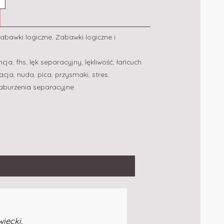
abawki logiczne
,
Zabawki logiczne i
ncja
,
fhs
,
lęk separacyjny
,
lękliwość
,
łańcuch
acja
,
nuda
,
pica
,
przysmaki
,
stres
,
aburzenia separacyjne
iecki.