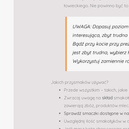
łowieckiego. Nie powinno być t
UWAGA: Dopasuj poziom tr
interesująca, zbyt trudna
Bądź przy kocie przy prez
jest zbyt trudna, wybierz
Wykorzystuj zamiennie 
Jakich przysmaków używać?
Przede wszystkim – takich, jakie 
Zwracaj uwagę na
skład
smakoły
zawierają zbóż, produktów mlecz
Sprawdź smaczki dostępne w na
Uwzględnij ilość smakołyków w d
Jeśli masz kota chorującego prz