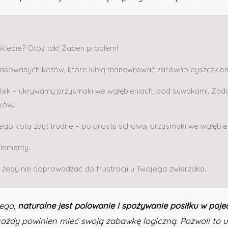
klepie? Otóż tak! Żaden problem!
wansowanych kotów, które lubią manewrować zarówno pyszczkiem, 
ytek – ukrywamy przysmaki we wgłębieniach, pod suwakami. Zad
ków.
jego kota zbyt trudne – po prostu schowaj przysmaki we wgłębieni
lementy.
 żeby nie doprowadzać do frustracji u Twojego zwierzaka.
ego,
naturalne jest polowanie i spożywanie posiłku w poj
każdy powinien mieć swoją zabawkę logiczną. Pozwoli to un