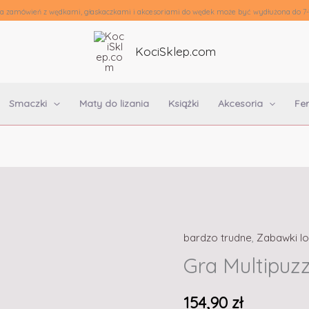
ja zamówień z wędkami, głaskaczkami i akcesoriami do wędek może być wydłużona do 7-
KociSklep.com
Smaczki
Maty do lizania
Książki
Akcesoria
Fe
bardzo trudne
,
Zabawki lo
Gra Multipuzz
154,90
zł