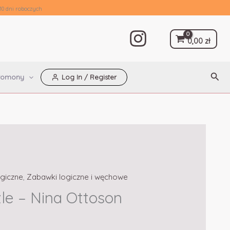
10 dni roboczych
0,00
zł
Szuk
romony
Log In / Register
giczne
,
Zabawki logiczne i węchowe
le – Nina Ottoson