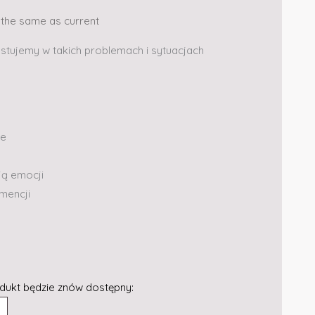
s the same as current
stujemy w takich problemach i sytuacjach
ie
ją emocji
mencji
dukt będzie znów dostępny: