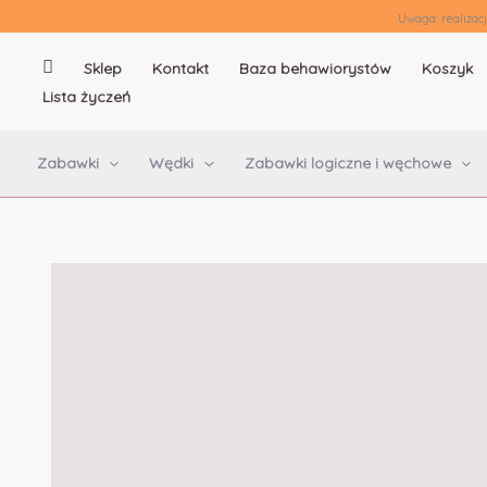
Uwaga: realizac
Sklep
Kontakt
Baza behawiorystów
Koszyk
.
Lista życzeń
Zabawki
Wędki
Zabawki logiczne i węchowe
Przejdź
do
treści