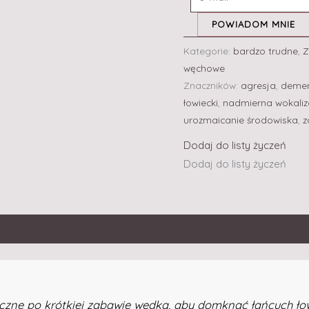
POWIADOM MNIE
Kategorie:
bardzo trudne
,
Z
węchowe
Znaczników:
agresja
,
deme
łowiecki
,
nadmierna wokaliz
urozmaicanie środowiska
,
z
Dodaj do listy życzeń
Dodaj do listy życzeń
czne po krótkiej zabawie wędką, aby domknąć łańcuch łow