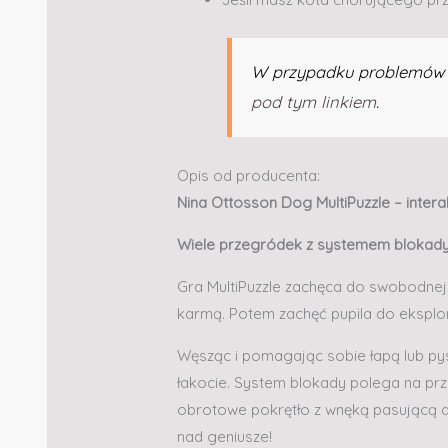
W przypadku problemów –
pod tym linkiem
.
Opis od producenta:
Nina Ottosson Dog MultiPuzzle – inter
Wiele przegródek z systemem blokady 
Gra MultiPuzzle zachęca do swobodnej
karmą. Potem zachęć pupila do eksplor
Węsząc i pomagając sobie łapą lub pys
łakocie. System blokady polega na pr
obrotowe pokrętło z wnęką pasującą 
nad geniusze!