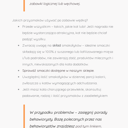
zabawki logicznej lub węchowej
.
Jakich przysmaków używać po zabawie wędką?
Przede wszystkim – takich, jakie kot lubi! Jeśli nagroda nie
będzie wystarczająco atrakcyjna, kot nie będzie chciał
podjąć wysiłku.
Zwracaj uwagę na
skład
smakołyków – idealne smaczki
składają się w 100% z suszonego lub liofilizowanego mięsa
i/lub podrobów, nie zawierają zbóż, produktów mlecznych i
innych, niewskazanych dla kota dodatków.
Sprawdź smaczki dostępne w naszym sklepie
.
Uwzględnij ilość smakołyków w dziennej porcji kalorii,
zwłaszcza u kotów wymagających odchudzania.
Jeśli masz kota chorującego przewlekle, skonsultuj
podawanie, rodzaj i ilość przysmaków z zoodietetykiem
W przypadku problemów – zasięgnij porady
behawiorysty. Bazę polecanych przez nas
behawiorystów znajdziesz
.
pod tym linkiem