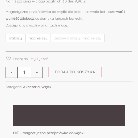
Najniższa cena w ciągu ostatnich 30 dni:
9,90
zł
Magnetyczna przejściówka do wędki dla kota – pozwala kotu
oderwać i
wynieść zdobycz
, co domyka łańcuch łowiecki.
Dostępna w dwóch wariantach mocy.
słabszy
mocniejszy
zestaw słabszy i mocniejszy
Dodaj do listy życzeń
DODAJ DO KOSZYKA
-
+
Kategorie:
Akcesoria
,
Wędki
Opis
Informacje dodatkowe
HIT – magnetyczna przejściówka do wędki.