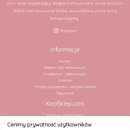
Koci sklep wspierający terapie behawioralne, kocie emocje i
dobre samopoczucie kotów, prowadzony przez kocią
behawiorystkę.
Instagram
Informacje
Kontakt
Polecani koci behawioryści
Współpraca – behawioryści
O Kocioci
Polityka prywatności i polityka Cookies
Regulamin
KociSklep.com
Kociocia – Marta Gałan
ul. Chmielna 2 lok. 31
Cenimy prywatność użytkowników
00-020 Warszawa