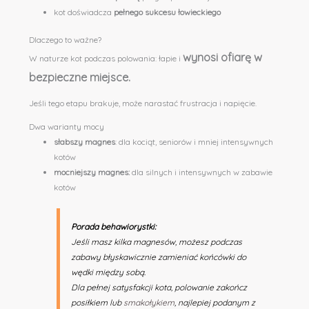
kot doświadcza
pełnego sukcesu łowieckiego
Dlaczego to ważne?
wynosi ofiarę w
W naturze kot podczas polowania: łapie i
bezpieczne miejsce.
Jeśli tego etapu brakuje, może narastać frustracja i napięcie.
Dwa warianty mocy
słabszy magnes
: dla kociąt, seniorów i mniej intensywnych
kotów
mocniejszy magnes:
dla silnych i intensywnych w zabawie
kotów
Porada behawiorystki:
Jeśli masz kilka magnesów, możesz podczas
zabawy błyskawicznie zamieniać końcówki do
wędki między sobą.
Dla pełnej satysfakcji kota, polowanie zakończ
posiłkiem lub
smakołykiem
, najlepiej podanym z