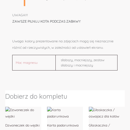
UWAGA!!!
ZAWSZE PILNUJ KOTA PODCZAS ZABAWY
Uwaga: kolory prezentowane na zdjęciach mogą się nieznacznie
różnić od rzeczywistych, w zależności od ustawień ekranu.
słabszy, mocniejszy, zestaw
Moc magnesu
słabszy i mocniejszy
Dobierz do kompletu
Zakres
Zakres
Ten
Ten
cen:
cen:
produkt
produkt
od
od
50,00 zł
58,00 z
ma
ma
Dzwoneczek do wędki
Karta podarunkowa
Głaskaczka /
do
do
wiele
wiele