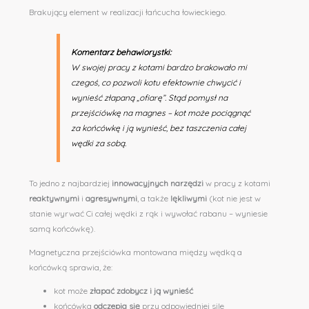
Brakujący element w realizacji łańcucha łowieckiego.
Komentarz behawiorystki:
W swojej pracy z kotami bardzo brakowało mi
czegoś, co pozwoli kotu efektownie chwycić i
wynieść złapaną „ofiarę”. Stąd pomysł na
przejściówkę na magnes – kot może pociągnąć
za końcówkę i ją wynieść, bez taszczenia całej
wędki za sobą.
To jedno z najbardziej
innowacyjnych
narzędzi
w pracy z kotami
reaktywnymi
i
agresywnymi
, a także
lękliwymi
(kot nie jest w
stanie wyrwać Ci całej wędki z rąk i wywołać rabanu – wyniesie
samą końcówkę).
Magnetyczna przejściówka montowana między wędką a
końcówką sprawia, że:
kot może
złapać zdobycz i ją wynieść
końcówka
odczepia się
przy odpowiedniej sile