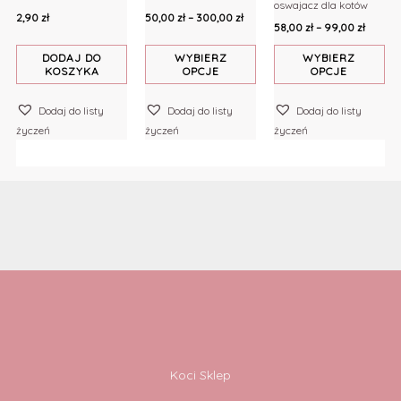
300,00 zł
99,00 z
oswajacz dla kotów
wariantów.
wariantów.
2,90
zł
50,00
zł
–
300,00
zł
58,00
zł
–
99,00
zł
Opcje
Opcje
można
można
DODAJ DO
WYBIERZ
WYBIERZ
KOSZYKA
OPCJE
OPCJE
wybrać
wybrać
na
na
Dodaj do listy
Dodaj do listy
Dodaj do listy
stronie
stronie
życzeń
życzeń
życzeń
produktu
produktu
Koci Sklep