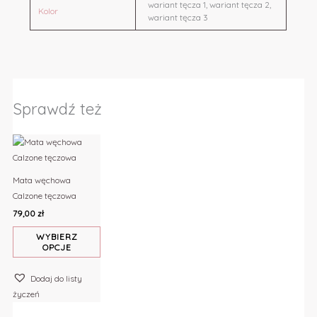
wariant tęcza 1, wariant tęcza 2,
Kolor
wariant tęcza 3
Sprawdź też
Ten
produkt
ma
Mata węchowa
wiele
Calzone tęczowa
wariantów.
79,00
zł
Opcje
można
WYBIERZ
OPCJE
wybrać
na
Dodaj do listy
stronie
życzeń
produktu