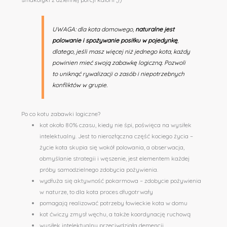
UWAGA: dla kota domowego,
naturalne jest
polowanie i spożywanie posiłku w pojedynkę
,
dlatego, jeśli masz więcej niż jednego kota, każdy
powinien mieć swoją zabawkę logiczną. Pozwoli
to uniknąć rywalizacji o zasób i niepotrzebnych
konfliktów w grupie.
Po co kotu zabawki logiczne?
kot około 80% czasu, kiedy nie śpi, poświęca na wysiłek
intelektualny. Jest to nierozłączna część kociego życia –
życie kota skupia się wokół polowania, a obserwacja,
obmyślanie strategii i węszenie, jest elementem każdej
próby samodzielnego zdobycia pożywienia.
wydłuża się aktywność pokarmowa – zdobycie pożywienia
w naturze, to dla kota proces długotrwały
pomagają realizować potrzeby łowieckie kota w domu
kot ćwiczy zmysł węchu, a także koordynację ruchową
wysiłek intelektualny przeciwdziała demencji