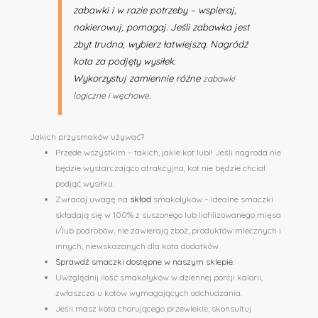
zabawki i w razie potrzeby – wspieraj,
nakierowuj, pomagaj. Jeśli zabawka jest
zbyt trudna, wybierz łatwiejszą. Nagródź
kota za podjęty wysiłek.
Wykorzystuj zamiennie różne
zabawki
.
logiczne i węchowe
Jakich przysmaków używać?
Przede wszystkim – takich, jakie kot lubi! Jeśli nagroda nie
będzie wystarczająco atrakcyjna, kot nie będzie chciał
podjąć wysiłku.
Zwracaj uwagę na
skład
smakołyków – idealne smaczki
składają się w 100% z suszonego lub liofilizowanego mięsa
i/lub podrobów, nie zawierają zbóż, produktów mlecznych i
innych, niewskazanych dla kota dodatków.
Sprawdź smaczki dostępne w naszym sklepie
.
Uwzględnij ilość smakołyków w dziennej porcji kalorii,
zwłaszcza u kotów wymagających odchudzania.
Jeśli masz kota chorującego przewlekle, skonsultuj