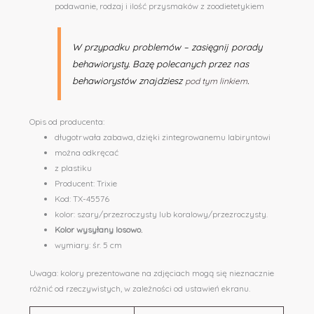
podawanie, rodzaj i ilość przysmaków z zoodietetykiem
W przypadku problemów – zasięgnij porady
behawiorysty. Bazę polecanych przez nas
behawiorystów znajdziesz
.
pod tym linkiem
Opis od producenta:
długotrwała zabawa, dzięki zintegrowanemu labiryntowi
można odkręcać
z plastiku
Producent: Trixie
Kod: TX-45576
kolor: szary/przezroczysty lub koralowy/przezroczysty.
Kolor wysyłany losowo.
wymiary: śr. 5 cm
Uwaga: kolory prezentowane na zdjęciach mogą się nieznacznie
różnić od rzeczywistych, w zależności od ustawień ekranu.