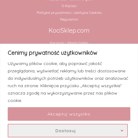
O Kocioci
Polityka prywatności i polityka Cookies
Regulamin
KociSklep.com
Kociocia – Marta Gałan
ul. Chmielna 2 lok. 31
Cenimy prywatność użytkowników
00-020 Warszawa
Używamy plików cookie, aby poprawić jakość
NIP 5252909994
przeglądania, wyświetlać reklamy lub treści dostosowane
Numer rachunku:
do indywidualnych potrzeb użytkowników oraz analizować
30 1020 4900 0000 8302 3448 2820 (PKO BP)
ruch na stronie. Kliknięcie przycisku „Akceptuj wszystkie”
oznacza zgodę na wykorzystywanie przez nas plików
cookie.
Akceptuj wszystko
© 2026 KociSklep.com.
Dostosuj