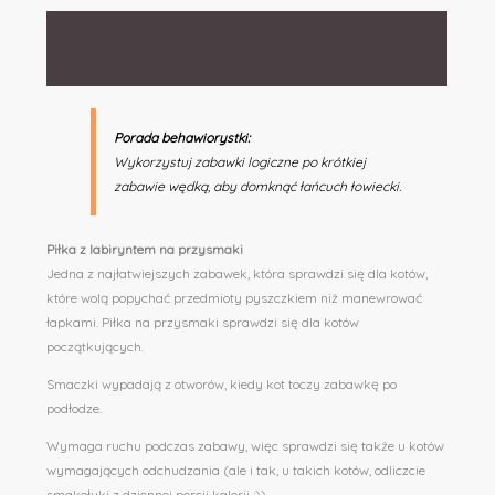
Opis
Informacje dodatkowe
Porada behawiorystki:
Wykorzystuj zabawki logiczne po krótkiej
zabawie wędką, aby domknąć łańcuch łowiecki.
Piłka z labiryntem na przysmaki
Jedna z najłatwiejszych zabawek, która sprawdzi się dla kotów,
które wolą popychać przedmioty pyszczkiem niż manewrować
łapkami. Piłka na przysmaki sprawdzi się dla kotów
początkujących.
Smaczki wypadają z otworów, kiedy kot toczy zabawkę po
podłodze.
Wymaga ruchu podczas zabawy, więc sprawdzi się także u kotów
wymagających odchudzania (ale i tak, u takich kotów, odliczcie
smakołyki z dziennej porcji kalorii ;))