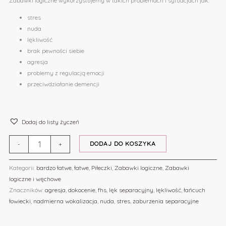
Zabawki logiczne wykorzystujemy w takich problemach i sytuacjach jak:
stres
nuda
lękliwość
brak pewności siebie
agresja
problemy z regulacją emocji
przeciwdziałanie demencji
Dodaj do listy życzeń
DODAJ DO KOSZYKA
-
+
Kategorii:
bardzo łatwe
,
łatwe
,
Piłeczki
,
Zabawki logiczne
,
Zabawki
logiczne i węchowe
Znaczników:
agresja
,
dokocenie
,
fhs
,
lęk separacyjny
,
lękliwość
,
łańcuch
łowiecki
,
nadmierna wokalizacja
,
nuda
,
stres
,
zaburzenia separacyjne