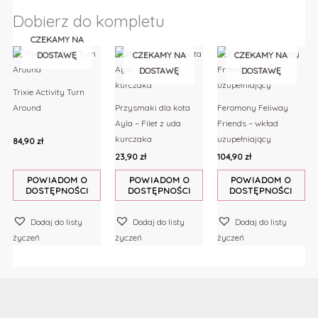
Dobierz do kompletu
CZEKAMY NA
DOSTAWĘ
CZEKAMY NA
CZEKAMY NA
DOSTAWĘ
DOSTAWĘ
Trixie Activity Turn
Around
Przysmaki dla kota
Feromony Feliway
Ayla – Filet z uda
Friends – wkład
kurczaka
uzupełniający
84,90
zł
23,90
zł
104,90
zł
POWIADOM O
POWIADOM O
POWIADOM O
DOSTĘPNOŚCI
DOSTĘPNOŚCI
DOSTĘPNOŚCI
Dodaj do listy
Dodaj do listy
Dodaj do listy
życzeń
życzeń
życzeń