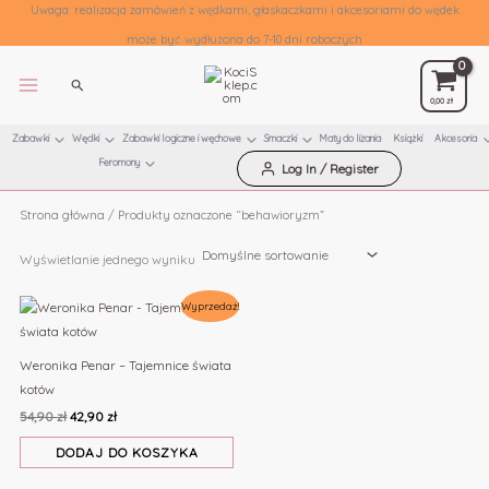
Uwaga: realizacja zamówień z wędkami, głaskaczkami i akcesoriami do wędek
behawioryzm
może być wydłużona do 7-10 dni roboczych
Szukaj
0,00
zł
Zabawki
Wędki
Zabawki logiczne i węchowe
Smaczki
Maty do lizania
Książki
Akcesoria
Feromony
Log In / Register
Przejdź
Strona główna
/ Produkty oznaczone “behawioryzm”
do
treści
Wyświetlanie jednego wyniku
Pierwotna
Aktualna
Wyprzedaż!
cena
cena
wynosiła:
wynosi:
54,90 zł.
42,90 zł.
Weronika Penar – Tajemnice świata
kotów
54,90
zł
42,90
zł
DODAJ DO KOSZYKA