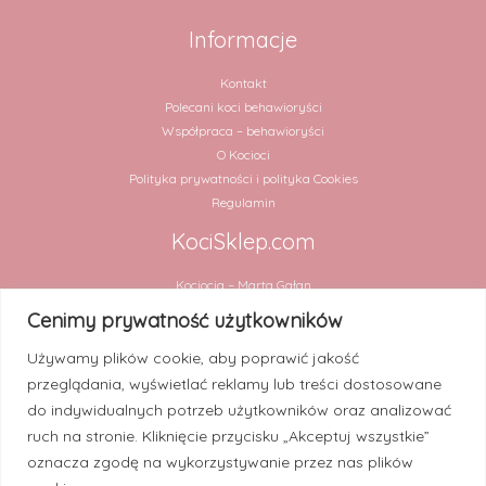
Informacje
Kontakt
Polecani koci behawioryści
Współpraca – behawioryści
O Kocioci
Polityka prywatności i polityka Cookies
Regulamin
KociSklep.com
Kociocia – Marta Gałan
ul. Chmielna 2 lok. 31
Cenimy prywatność użytkowników
00-020 Warszawa
Używamy plików cookie, aby poprawić jakość
NIP 5252909994
przeglądania, wyświetlać reklamy lub treści dostosowane
Numer rachunku:
do indywidualnych potrzeb użytkowników oraz analizować
30 1020 4900 0000 8302 3448 2820 (PKO BP)
ruch na stronie. Kliknięcie przycisku „Akceptuj wszystkie”
oznacza zgodę na wykorzystywanie przez nas plików