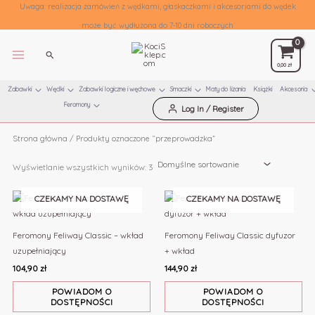
Uwaga: realizacja zamówień z wędkami, głaskaczkami i akcesoriami do wędek
przeprowadzka
może być wydłużona do 7-10 dni roboczych
Szukaj
0,00
zł
Zabawki
Wędki
Zabawki logiczne i węchowe
Smaczki
Maty do lizania
Książki
Akcesoria
Feromony
Log In / Register
Przejdź
Strona główna
/ Produkty oznaczone “przeprowadzka”
do
treści
Wyświetlanie wszystkich wyników: 3
CZEKAMY NA DOSTAWĘ
CZEKAMY NA DOSTAWĘ
Feromony Feliway Classic – wkład
Feromony Feliway Classic dyfuzor
uzupełniający
+ wkład
104,90
zł
144,90
zł
POWIADOM O
POWIADOM O
DOSTĘPNOŚCI
DOSTĘPNOŚCI