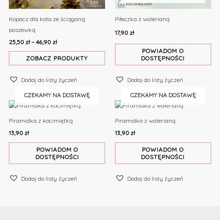
Kopacz dla kota ze ściąganą
Piłeczka z walerianą
poszewką
17,90
zł
25,50
zł
–
46,90
zł
POWIADOM O
ZOBACZ PRODUKTY
DOSTĘPNOŚCI
Dodaj do listy życzeń
Dodaj do listy życzeń
CZEKAMY NA DOSTAWĘ
CZEKAMY NA DOSTAWĘ
Piramidka z kocimiętką
Piramidka z walerianą
13,90
zł
13,90
zł
POWIADOM O
POWIADOM O
DOSTĘPNOŚCI
DOSTĘPNOŚCI
Dodaj do listy życzeń
Dodaj do listy życzeń