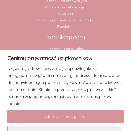
Polecani koci behawioryści
Współpraca – behawioryści
O Kocioci
Polityka prywatności i polityka Cookies
Regulamin
KociSklep.com
Kociocia – Marta Gałan
ul. Chmielna 2 lok. 31
Cenimy prywatność użytkowników
00-020 Warszawa
Używamy plików cookie, aby poprawić jakość
NIP 5252909994
przeglądania, wyświetlać reklamy lub treści dostosowane
Numer rachunku:
do indywidualnych potrzeb użytkowników oraz analizować
30 1020 4900 0000 8302 3448 2820 (PKO BP)
ruch na stronie. Kliknięcie przycisku „Akceptuj wszystkie”
oznacza zgodę na wykorzystywanie przez nas plików
cookie.
Akceptuj wszystko
© 2026 KociSklep.com.