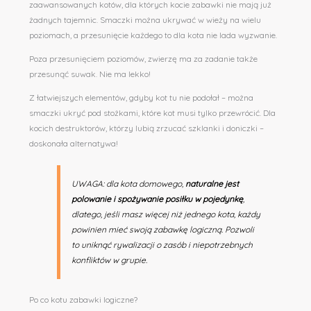
zaawansowanych kotów, dla których kocie zabawki nie mają już
żadnych tajemnic. Smaczki można ukrywać w wieży na wielu
poziomach, a przesunięcie każdego to dla kota nie lada wyzwanie.
Poza przesunięciem poziomów, zwierzę ma za zadanie także
przesunąć suwak. Nie ma lekko!
Z łatwiejszych elementów, gdyby kot tu nie podołał – można
smaczki ukryć pod stożkami, które kot musi tylko przewrócić. Dla
kocich destruktorów, którzy lubią zrzucać szklanki i doniczki –
doskonała alternatywa!
UWAGA: dla kota domowego,
naturalne jest
polowanie i spożywanie posiłku w pojedynkę
,
dlatego, jeśli masz więcej niż jednego kota, każdy
powinien mieć swoją zabawkę logiczną. Pozwoli
to uniknąć rywalizacji o zasób i niepotrzebnych
konfliktów w grupie.
Po co kotu zabawki logiczne?