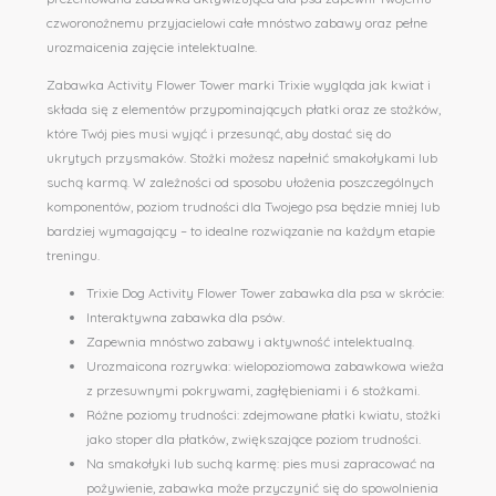
czworonożnemu przyjacielowi całe mnóstwo zabawy oraz pełne
urozmaicenia zajęcie intelektualne.
Zabawka Activity Flower Tower marki Trixie wygląda jak kwiat i
składa się z elementów przypominających płatki oraz ze stożków,
które Twój pies musi wyjąć i przesunąć, aby dostać się do
ukrytych przysmaków. Stożki możesz napełnić smakołykami lub
suchą karmą. W zależności od sposobu ułożenia poszczególnych
komponentów, poziom trudności dla Twojego psa będzie mniej lub
bardziej wymagający – to idealne rozwiązanie na każdym etapie
treningu.
Trixie Dog Activity Flower Tower zabawka dla psa w skrócie:
Interaktywna zabawka dla psów.
Zapewnia mnóstwo zabawy i aktywność intelektualną.
Urozmaicona rozrywka: wielopoziomowa zabawkowa wieża
z przesuwnymi pokrywami, zagłębieniami i 6 stożkami.
Różne poziomy trudności: zdejmowane płatki kwiatu, stożki
jako stoper dla płatków, zwiększające poziom trudności.
Na smakołyki lub suchą karmę: pies musi zapracować na
pożywienie, zabawka może przyczynić się do spowolnienia