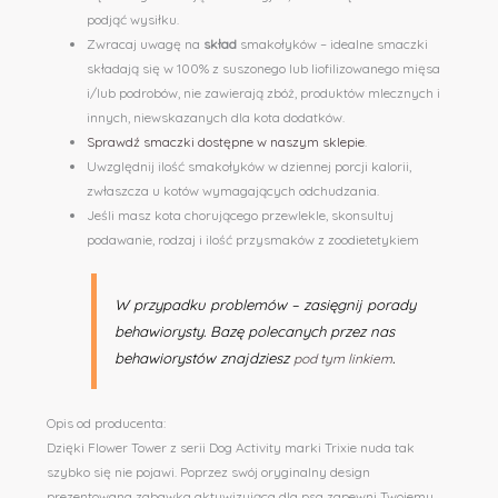
podjąć wysiłku.
Zwracaj uwagę na
skład
smakołyków – idealne smaczki
składają się w 100% z suszonego lub liofilizowanego mięsa
i/lub podrobów, nie zawierają zbóż, produktów mlecznych i
innych, niewskazanych dla kota dodatków.
Sprawdź smaczki dostępne w naszym sklepie
.
Uwzględnij ilość smakołyków w dziennej porcji kalorii,
zwłaszcza u kotów wymagających odchudzania.
Jeśli masz kota chorującego przewlekle, skonsultuj
podawanie, rodzaj i ilość przysmaków z zoodietetykiem
W przypadku problemów – zasięgnij porady
behawiorysty. Bazę polecanych przez nas
behawiorystów znajdziesz
.
pod tym linkiem
Opis od producenta:
Dzięki Flower Tower z serii Dog Activity marki Trixie nuda tak
szybko się nie pojawi. Poprzez swój oryginalny design
prezentowana zabawka aktywizująca dla psa zapewni Twojemu