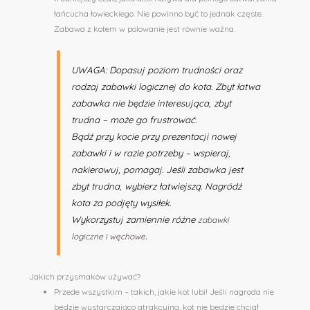
łańcucha łowieckiego. Nie powinno być to jednak częste.
Zabawa z kotem w polowanie jest równie ważna.
UWAGA: Dopasuj poziom trudności oraz
rodzaj zabawki logicznej do kota. Zbyt łatwa
zabawka nie będzie interesująca, zbyt
trudna – może go frustrować.
Bądź przy kocie przy prezentacji nowej
zabawki i w razie potrzeby – wspieraj,
nakierowuj, pomagaj. Jeśli zabawka jest
zbyt trudna, wybierz łatwiejszą. Nagródź
kota za podjęty wysiłek.
Wykorzystuj zamiennie różne
zabawki
.
logiczne i węchowe
Jakich przysmaków używać?
Przede wszystkim – takich, jakie kot lubi! Jeśli nagroda nie
będzie wystarczająco atrakcyjna, kot nie będzie chciał