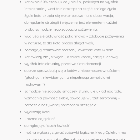
kot około 80% czasu, kiedy nie śpi, poświęca na wysiłek
intelektualny. Jest to nierozłączna część kociego życia –
życie kota skupia się wokół polowania, a obserwacja,
obmyślanie strategii i węszenie, jest elementem każdej
próby samodzielnego zdobycia pożywienia.
wydłuża się aktywność pokarmowa – zdobycie pożywienia
w naturze, to dla kota proces długotrwały
pomagają realizować potrzeby łowieckie kota w domu
kot ćwiczy zmysł węchu, a także koordynację ruchową
wysiłek intelektualny przeciwdziała demencji
dobrze sprawdzają się u kotów z niepełnosprawnościami
(głuchych, niewidomych, z niepełnosprawnościami
ruchowymi)
samodzielnie zdobyty smaczek stymuluje układ nagrody,
wzmacnia pewność siebie, powoduje wyrzut serotoniny –
potocznie nazywanej hormonem szczęścia
wyciszają kota
urozmaicają dzień
domykają łańcuch łowiecki
można wykorzystywać zabawki logiczne, kiedy Opiekun ma
trudniejszy czas, jako alternatywa dla pełnego odtwarzania