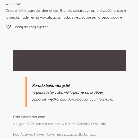
węchowe
Znaczników:
agresja
,
demencja
,
fhs
,
lęk separacyjny
,
lękliwość
,
łańcuch
łowiecki
,
nadmierna wokalizacja
,
nuda
,
stres
,
zaburzenia separacyjne
Dodaj do listy życzeń
Opis
Informacje dodatkowe
Porada behawiorystki:
Wykorzystuj zabawki logiczne po krótkiej
zabawie wędką, aby domknąć łańcuch łowiecki.
Psia wieża dla kota!
Ale jak to? Zabawka dla psa w Kocim Sklepie? Otóż tak!
Dog Activity Flower Tower jest pozycją dla bardzo