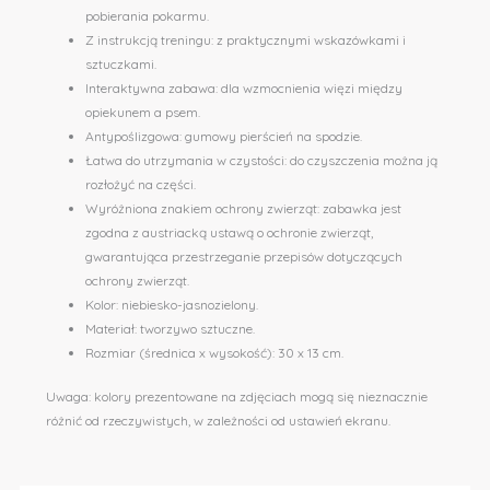
pobierania pokarmu.
Z instrukcją treningu: z praktycznymi wskazówkami i
sztuczkami.
Interaktywna zabawa: dla wzmocnienia więzi między
opiekunem a psem.
Antypoślizgowa: gumowy pierścień na spodzie.
Łatwa do utrzymania w czystości: do czyszczenia można ją
rozłożyć na części.
Wyróżniona znakiem ochrony zwierząt: zabawka jest
zgodna z austriacką ustawą o ochronie zwierząt,
gwarantująca przestrzeganie przepisów dotyczących
ochrony zwierząt.
Kolor: niebiesko-jasnozielony.
Materiał: tworzywo sztuczne.
Rozmiar (średnica x wysokość): 30 x 13 cm.
Uwaga: kolory prezentowane na zdjęciach mogą się nieznacznie
różnić od rzeczywistych, w zależności od ustawień ekranu.