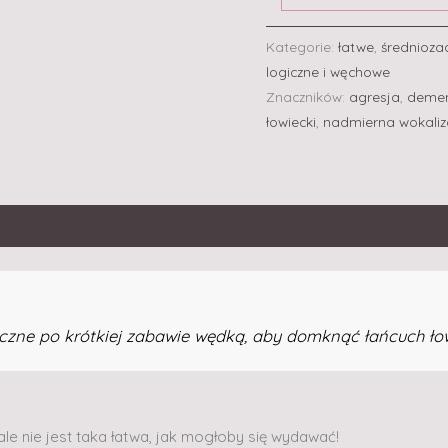
Kategorie:
łatwe
,
średnioz
logiczne i węchowe
Znaczników:
agresja
,
deme
łowiecki
,
nadmierna wokaliz
czne po krótkiej zabawie wędką, aby domknąć łańcuch łow
e nie jest taka łatwa, jak mogłoby się wydawać!