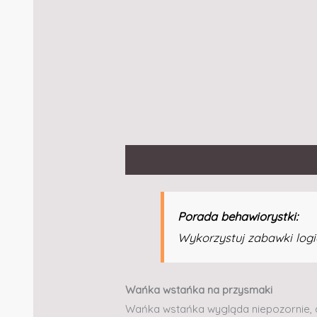
Opis
Informacje dodatkowe
Porada behawiorystki:
Wykorzystuj zabawki logi
Wańka wstańka na przysmaki
Wańka wstańka wygląda niepozornie, al