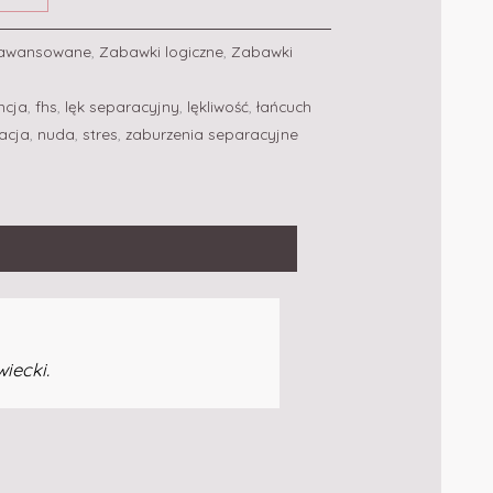
aawansowane
,
Zabawki logiczne
,
Zabawki
ncja
,
fhs
,
lęk separacyjny
,
lękliwość
,
łańcuch
acja
,
nuda
,
stres
,
zaburzenia separacyjne
iecki.