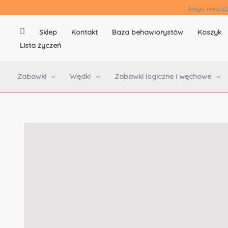
Uwaga: realizac
Sklep
Kontakt
Baza behawiorystów
Koszyk
.
Lista życzeń
Zabawki
Wędki
Zabawki logiczne i węchowe
Przejdź
do
treści