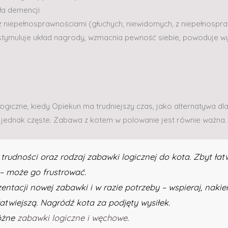
ała demencji
z niepełnosprawnościami (głuchych, niewidomych, z niepełnosp
tymuluje układ nagrody, wzmacnia pewność siebie, powoduje wy
giczne, kiedy Opiekun ma trudniejszy czas, jako alternatywa d
o jednak częste. Zabawa z kotem w polowanie jest równie ważna.
udności oraz rodzaj zabawki logicznej do kota. Zbyt ła
 – może go frustrować.
entacji nowej zabawki i w razie potrzeby – wspieraj, naki
 łatwiejszą. Nagródź kota za podjęty wysiłek.
różne
zabawki logiczne i węchowe
.