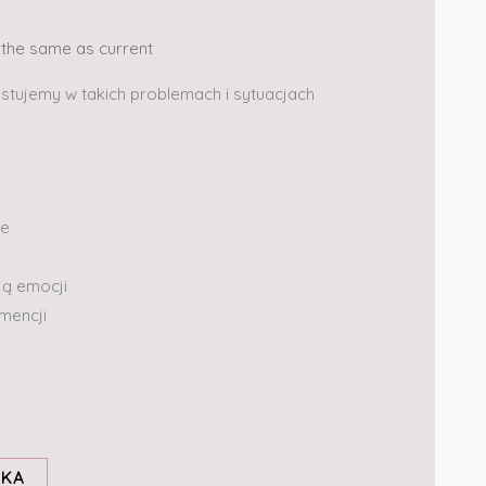
s the same as current
stujemy w takich problemach i sytuacjach
ie
ją emocji
mencji
YKA