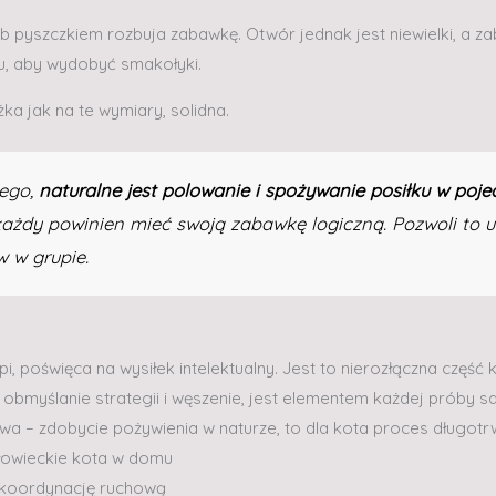
ub pyszczkiem rozbuja zabawkę. Otwór jednak jest niewielki, a 
ku, aby wydobyć smakołyki.
ka jak na te wymiary, solidna.
ego,
naturalne jest polowanie i spożywanie posiłku w poj
każdy powinien mieć swoją zabawkę logiczną. Pozwoli to un
w w grupie.
i, poświęca na wysiłek intelektualny. Jest to nierozłączna część 
obmyślanie strategii i węszenie, jest elementem każdej próby 
a – zdobycie pożywienia w naturze, to dla kota proces długotr
łowieckie kota w domu
e koordynację ruchową