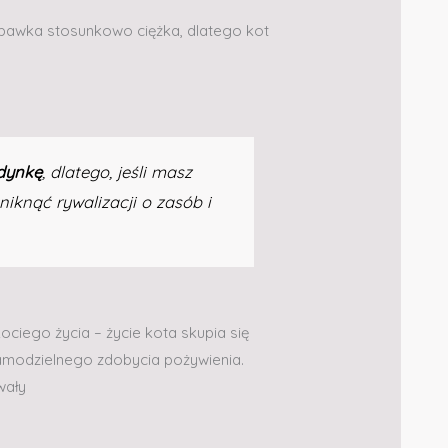
zabawka stosunkowo ciężka, dlatego kot
edynkę
, dlatego, jeśli masz
iknąć rywalizacji o zasób i
kociego życia – życie kota skupia się
samodzielnego zdobycia pożywienia.
wały