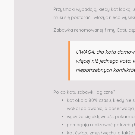
Przysmaki wypadają, kiedy kot łapką l
musi się postarać i włożyć nieco wysił
Zabawka renomowanej firmy Catit, cięż
UWAGA: dla kota domow
więcej niż jednego kota, 
niepotrzebnych konfliktó
Po co kotu zabawki logiczne?
kot około 80% czasu, kiedy nie śp
wokół polowania, a obserwacja, 
wydłuża się aktywność pokarmow
pomagają realizować potrzeby 
kot ćwiczy zmysł węchu, a takż