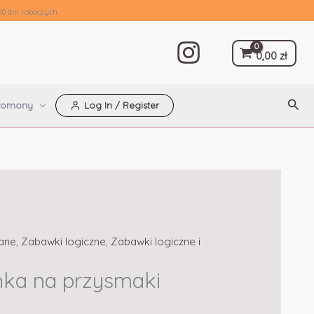
10 dni roboczych
0,00
zł
Szuk
romony
Log In / Register
ane
,
Zabawki logiczne
,
Zabawki logiczne i
ka na przysmaki