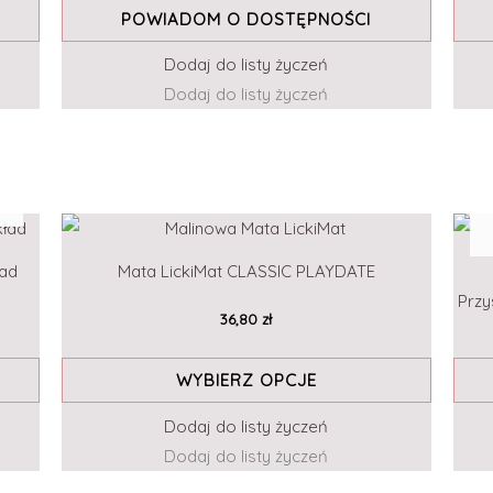
POWIADOM O DOSTĘPNOŚCI
Dodaj do listy życzeń
Dodaj do listy życzeń
Ten
produkt
ład
Mata LickiMat CLASSIC PLAYDATE
ma
Przy
wiele
36,80
zł
wariantów.
Opcje
WYBIERZ OPCJE
można
Dodaj do listy życzeń
wybrać
Dodaj do listy życzeń
na