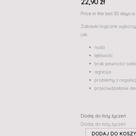
22,90
zł
Price in the last 30 days i
Zabawki logiczne wykorzy
jak:
nuda
lękliwość
brak pewności sieb
agresja
problemy z regulac
przeciwdziałanie de
Dodaj do listy życzeń
Dodaj do listy życzeń
DODAJ DO KOSZ