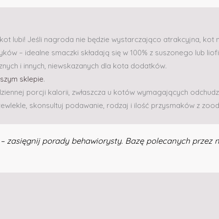
kot lubi! Jeśli nagroda nie będzie wystarczająco atrakcyjna, kot n
ków – idealne smaczki składają się w 100% z suszonego lub liof
nych i innych, niewskazanych dla kota dodatków.
szym sklepie
.
ziennej porcji kalorii, zwłaszcza u kotów wymagających odchudz
ewlekle, skonsultuj podawanie, rodzaj i ilość przysmaków z zoo
 zasięgnij porady behawiorysty. Bazę polecanych przez 