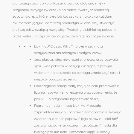
dla twojego psa lub kota. Rozsmarowując ulubiony miękki
przysmak swojego zwierzaka na macie tworzysz smaczną i
zabawną grę, w której pies lub kot szuka smakołyka każdym
milimetrem języka. Zamrażaj smakołyki w lecie, aby stworzyć
dłuższą odświeżającą rozrywkę. Produkty LickiMat są polecane
przez weterynarzy i behawiorystów zwierząt na całym świecie!
LickiMat® Classic Kitty™ to pierwsza mata
dedykowana dla młodych i małych kotów.
Jest płaska, więc nie drażni wibrysów oraz pozwala
spożywać pokarm w pozycji kucającej z pełnym
widokiem na otoczenie, co pomaga zmniejszyć stres i
niepokój podczas jedzenia.
Poszczególne sekcje maty mają na celu promowanie
lizania i spowolnienia jedzenia oraz zapewnienia, że ​​
posiłki lub przysmaki będą trwać dłużej.
Pogromcy nudy – maty LickiMat® zostały
zaprojektowane, aby poprawić samopoczucie Twojego
zwierzaka, a także poprawić jego zdrowie. LickiMat®
zostały nazwane smacznymi „zabójcami” nudy dla
twojego psa lub kota. Rozsmarowując ulubiony