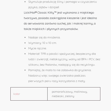
Stymuluje produkcję śliny i pomaga w czyszczeniu
języka, zębów i dziąseł.
LickiMat® Classic Kitty™
jest wykonana z miękkiego
tworzywa,
posiada zaokrąglone kieszenie i jest idealna
do serwowania zarówno suchej, jak i mokrej karmy, a
także miękkich i płynnych przysmaków.
Nadaje się do mrożenia.
Wymiary: 10 x 10 cm.
Mycie ręczne.
Materiał: TPR o jakości spożywczej, bezpieczny dla
ludzi i zwierząt, nietoksyczny, wolny od BPA i PCV, bez
silikonu, bez ftalanów, nadający się do recyklingu.
Pamiętaj, że mata to nie zabawka do gryzienia.
Nadzoruj więc swojego zwierzaka podczas
pierwszych paru razy korzystania z maty.
pomarańczowy, malinowy,
kolor
niebieski, zielony