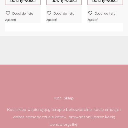
DOSTĘPNOŚCI
DOSTĘPNOŚCI
DOSTĘPNOŚCI
Dodaj do listy
Dodaj do listy
Dodaj do listy
życzeń
życzeń
życzeń
Koci Sklep
Koci sklep wspierający terapie behawioralne, kocie emocje i
dobre samopoczucie kotów, prowadzony przez kocią
behawiorystkę.