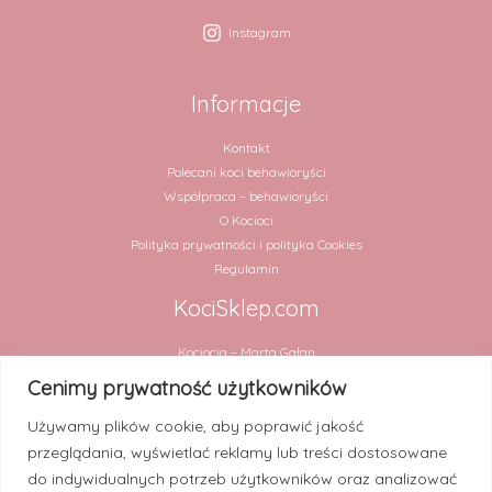
Instagram
Informacje
Kontakt
Polecani koci behawioryści
Współpraca – behawioryści
O Kocioci
Polityka prywatności i polityka Cookies
Regulamin
KociSklep.com
Kociocia – Marta Gałan
ul. Chmielna 2 lok. 31
Cenimy prywatność użytkowników
00-020 Warszawa
Używamy plików cookie, aby poprawić jakość
NIP 5252909994
przeglądania, wyświetlać reklamy lub treści dostosowane
Numer rachunku:
do indywidualnych potrzeb użytkowników oraz analizować
30 1020 4900 0000 8302 3448 2820 (PKO BP)