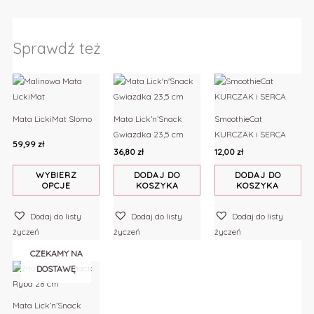
Sprawdź też
Ten
produkt
ma
Mata LickiMat Slomo
Mata Lick’n’Snack
SmoothieCat
wiele
Gwiazdka 23,5 cm
KURCZAK i SERCA
wariantów.
59,99
zł
36,80
zł
12,00
zł
Opcje
można
WYBIERZ
DODAJ DO
DODAJ DO
OPCJE
KOSZYKA
KOSZYKA
wybrać
na
Dodaj do listy
Dodaj do listy
Dodaj do listy
stronie
życzeń
życzeń
życzeń
produktu
CZEKAMY NA
DOSTAWĘ
Mata Lick’n’Snack