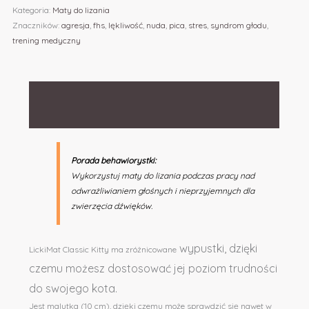
Kategoria:
Maty do lizania
Znaczników:
agresja
,
fhs
,
lękliwość
,
nuda
,
pica
,
stres
,
syndrom głodu
,
trening medyczny
Opis
Informacje dodatkowe
Porada behawiorystki:
Wykorzystuj maty do lizania podczas pracy nad
odwrażliwianiem głośnych i nieprzyjemnych dla
zwierzęcia dźwięków.
wypustki, dzięki
LickiMat Classic Kitty ma zróżnicowane
czemu możesz dostosować jej poziom trudności
do swojego kota.
Jest malutka (10 cm), dzięki czemu może sprawdzić się nawet w