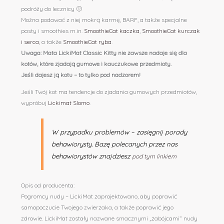
podróży do lecznicy 🙂
Można podawać z niej mokrą karmę, BARF, a także specjalne
pasty i smoothies m.in.
SmoothieCat kaczka
,
SmoothieCat kurczak
i serca
, a także
SmoothieCat ryba
.
Uwaga: Mata LickiMat Classic Kitty nie zawsze nadaje się dla
kotów, które zjadają gumowe i kauczukowe przedmioty.
Jeśli dajesz ją kotu – to tylko pod nadzorem!
Jeśli Twój kot ma tendencje do zjadania gumowych przedmiotów,
wypróbuj
Lickimat Slomo
.
W przypadku problemów – zasięgnij porady
behawiorysty. Bazę polecanych przez nas
behawiorystów znajdziesz
pod tym linkiem
Opis od producenta:
Pogromcy nudy – LickiMat zaprojektowano, aby poprawić
samopoczucie Twojego zwierzaka, a także poprawić jego
zdrowie. LickiMat zostały nazwane smacznymi „zabójcami” nudy