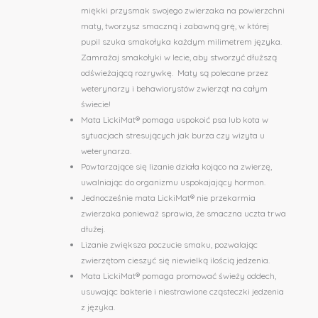
miękki przysmak swojego zwierzaka na powierzchni
maty, tworzysz smaczną i zabawną grę, w której
pupil szuka smakołyka każdym milimetrem języka.
Zamrażaj smakołyki w lecie, aby stworzyć dłuższą
odświeżającą rozrywkę. Maty są polecane przez
weterynarzy i behawiorystów zwierząt na całym
świecie!
Mata LickiMat® pomaga uspokoić psa lub kota w
sytuacjach stresujących jak burza czy wizyta u
weterynarza.
Powtarzające się lizanie działa kojąco na zwierzę,
uwalniając do organizmu uspokajający hormon.
Jednocześnie mata LickiMat® nie przekarmia
zwierzaka ponieważ sprawia, że ​smaczna uczta trwa
dłużej.
Lizanie zwiększa poczucie smaku, pozwalając
zwierzętom cieszyć się niewielką ilością jedzenia.
Mata LickiMat® pomaga promować świeży oddech,
usuwając bakterie i niestrawione cząsteczki jedzenia
z języka.