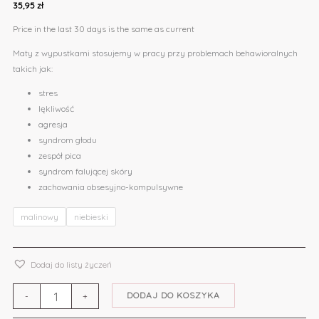
35,95
zł
Price in the last 30 days is the same as current
Maty z wypustkami stosujemy w pracy przy problemach behawioralnych
takich jak:
stres
lękliwość
agresja
syndrom głodu
zespół pica
syndrom falującej skóry
zachowania obsesyjno-kompulsywne
malinowy
niebieski
Dodaj do listy życzeń
DODAJ DO KOSZYKA
-
+