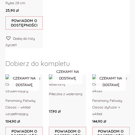
Ryba 28 cm
25,90
zł
POWIADOM O
DOSTĘPNOŚCI
Dodaj do listy
życzeń
Dobierz do kompletu
CZEKAMY NA
CZEKAMY NA
DOSTAWĘ
CZEKAMY NA
DOSTAWĘ
DOSTAWĘ
Piłeczka z walerianą
Feromony Feliway
Feromony Feliway
Classic – wkład
Classic dyfuzor +
17,90
zł
uzupełniający
wkład
104,90
zł
144,90
zł
POWIADOM O
POWIADOM O
POWIADOM O