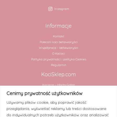
Instagram
Informacje
Kontakt
Polecani koci behawioryści
Współpraca – behawioryści
O Kocioci
Polityka prywatności i polityka Cookies
Regulamin
KociSklep.com
Kociocia – Marta Gałan
ul. Chmielna 2 lok. 31
Cenimy prywatność użytkowników
00-020 Warszawa
Używamy plików cookie, aby poprawić jakość
NIP 5252909994
przeglądania, wyświetlać reklamy lub treści dostosowane
Numer rachunku:
do indywidualnych potrzeb użytkowników oraz analizować
30 1020 4900 0000 8302 3448 2820 (PKO BP)