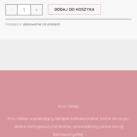
DODAJ DO KOSZYKA
-
+
Kategoria:
pakowanie na prezent
Koci Sklep
Koci sklep wspierający terapie behawioralne, kocie emocje i
dobre samopoczucie kotów, prowadzony przez kocią
behawiorystkę.