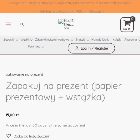
Uwaga: realizacja zamówień z wędkami, głaskaczkami i akcesoriami do wędek
może być wydłużona do 7-10 dni roboczych
Szukaj
0,00
zł
Zabawki
Wędki
Zabawki logiczne i węchowe
Smaczki
Maty do lizania
Książki
Akcesoria
Feromony
Log In / Register
Przejdź
ilość
do
Zapakuj
treści
pakowanie na prezent
na
prezent
Zapakuj na prezent (papier
(papier
prezentowy + wstążka)
prezentowy
+
wstążka)
15,00
zł
Price in the last 30 days is the same as current
Dodaj do listy życzeń