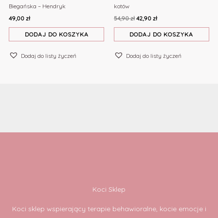
Biegańska – Hendryk
kotów
49,00
zł
54,90
zł
42,90
zł
DODAJ DO KOSZYKA
DODAJ DO KOSZYKA
Dodaj do listy życzeń
Dodaj do listy życzeń
Koci Sklep
Koci sklep wspierający terapie behawioralne, kocie emocje i