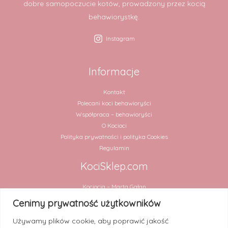
dobre samopoczucie kotów, prowadzony przez kocią
behawiorystkę.
Instagram
Informacje
Kontakt
Polecani koci behawioryści
Współpraca – behawioryści
O Kocioci
Polityka prywatności i polityka Cookies
Regulamin
KociSklep.com
Kociocia – Marta Gałan
ul. Chmielna 2 lok. 31
Cenimy prywatność użytkowników
00-020 Warszawa
Używamy plików cookie, aby poprawić jakość
NIP 5252909994