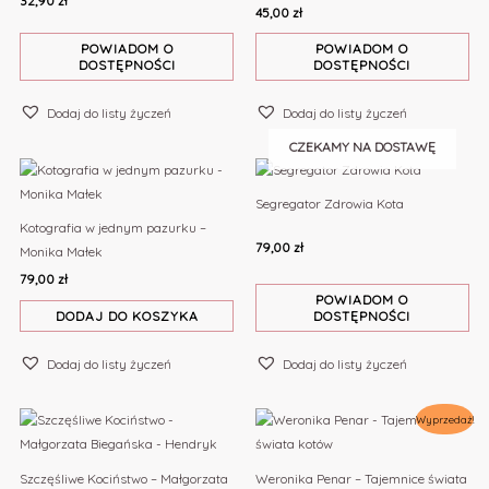
32,90
zł
45,00
zł
POWIADOM O
POWIADOM O
DOSTĘPNOŚCI
DOSTĘPNOŚCI
Dodaj do listy życzeń
Dodaj do listy życzeń
CZEKAMY NA DOSTAWĘ
Segregator Zdrowia Kota
Kotografia w jednym pazurku –
79,00
zł
Monika Małek
79,00
zł
POWIADOM O
DODAJ DO KOSZYKA
DOSTĘPNOŚCI
Dodaj do listy życzeń
Dodaj do listy życzeń
Pierwotna
Aktualna
Wyprzedaż!
cena
cena
wynosiła:
wynosi:
54,90 zł.
42,90 zł.
Szczęśliwe Kociństwo – Małgorzata
Weronika Penar – Tajemnice świata